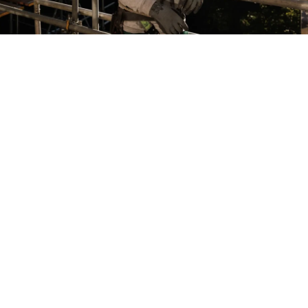
Waar kunnen we je mee helpen?
Heb je een vraag? Wil je meer weten over
wat we voor je kunnen betekenen? Of wil
je gewoon eens praten over een nieuw
project? We gaan graag met je in gesprek.
Vrijblijvend of op basis van een concrete
aanvraag.