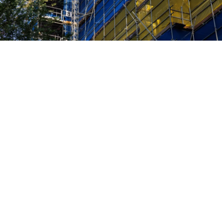
Voor elke hoogte de beste lift
Als je liften slim inzet, hoeft het verticaal
verplaatsen van mensen en materialen
helemaal niet zo moeilijk te zijn, maar
draagt het bij aan een efficiënt
bouwproces. Of het nu gaat om
bouwplaatsen, industriële omgevingen of
speciale projecten, onze liften zijn in elke
situatie op hun plek.