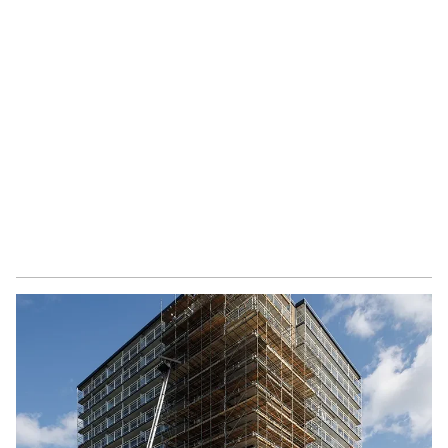
Hefvermogens
Van 200 kg tot 2000 kg
Snelheid
Van 12 m/min tot 40
m/min
Plateau
Uitgevoerd met “open” kooi
of volledig gesloten cabine
Plateaumaat
Aanpasbaar voor
specifieke industriële
toepassingen
Aantal personen
Tot 20 personen per lift
Bekijk productsheets