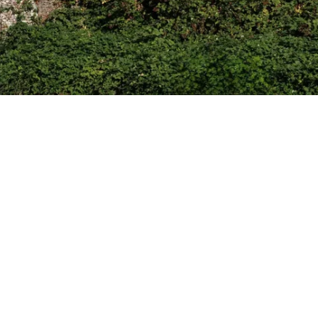
Op het eiland O
wij in opdracht 
de ontwikkeling 
gebouwen, elk vo
– van hout en bi