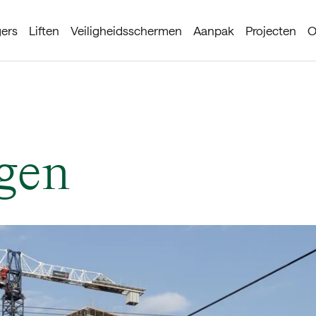
gers
Liften
Veiligheids­schermen
Aanpak
Projecten
O
gen