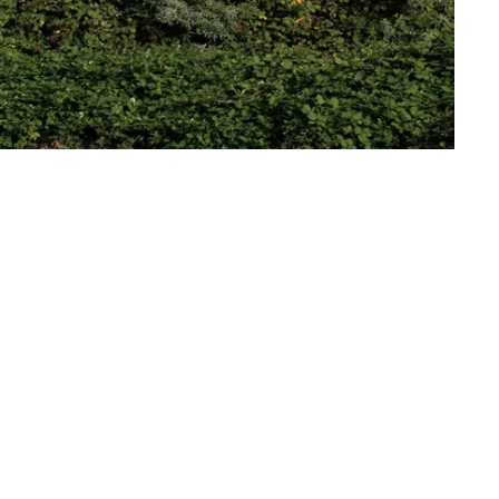
ostenburg in Amsterdam hebben
van Vink Bouw bijgedragen aan
van zeven karakteristieke
orzien van uniek gevelmateriaal
obased composiet tot